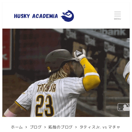
MENU
ホーム
ブログ
拓哉のブログ
タティスJr. vs マチャ