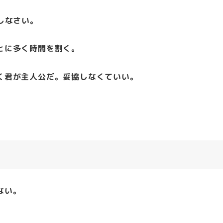
しなさい。
とに多く時間を割く。
く君が主人公だ。妥協しなくていい。
ない。