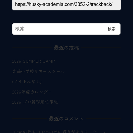
検
検索
索
最近の投稿
2026 SUMMER CAMP
光華小学校サマースクール
(タイトルなし)
2026年度カレンダー
2026 プロ野球順位予想
最近のコメント
10cmの差
に
10cmの差に続きがありました。 –