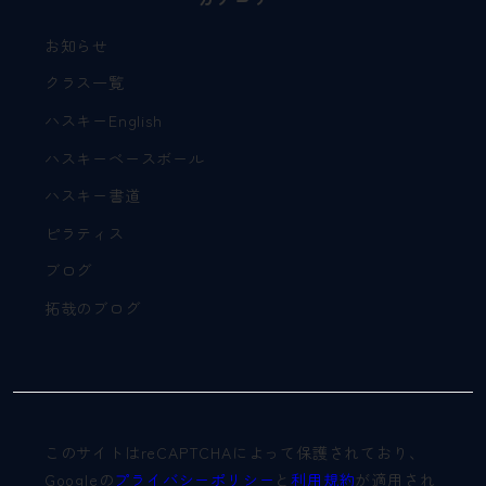
お知らせ
クラス一覧
ハスキーEnglish
ハスキーベースボール
ハスキー書道
ピラティス
ブログ
拓哉のブログ
このサイトはreCAPTCHAによって保護されており、
Googleの
プライバシーポリシー
と
利用規約
が適用され