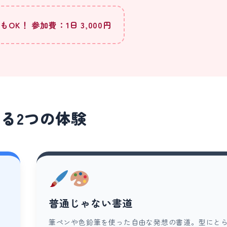
OK！ 参加費：1日 3,000円
る2つの体験
普通じゃない書道
を
筆ペンや色鉛筆を使った自由な発想の書道。型にと