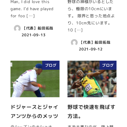
Man, I did love this
野球の神様がいるとした
game. I’d have played
ら、極限の10cmにいま
for foo […]
す。 限界と思った地点よ
り、10cm先にいます。
【代表】船田拓哉
10 […]
2021-09-13
【代表】船田拓哉
2021-09-12
ブログ
ブログ
ドジャースとジャイ
野球で快速を飛ばす
アンツからのメッツ
方法。