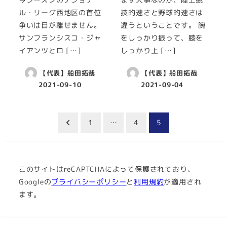
今シーズンのナショナ
まず大事なのが、陸上競
ル・リーグ西地区の首位
技的速さと野球的速さは
争いは目が離せません。
違うということです。 腕
サンフランシスコ・ジャ
をしっかり振って、膝を
イアンツとロ […]
しっかり上 […]
【代表】船田拓哉
【代表】船田拓哉
2021-09-10
2021-09-04
投
1
…
4
5
稿
の
このサイトはreCAPTCHAによって保護されており、
ペ
Googleの
プライバシーポリシー
と
利用規約
が適用され
ます。
ー
ジ